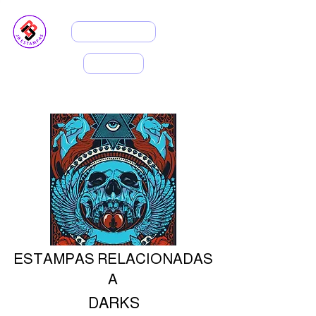
ASSINANTES
INÍCIO
Cabeçalho 5
ESTAMPAS RELACIONADAS
A
Cabeçalh
DARKS
o 5