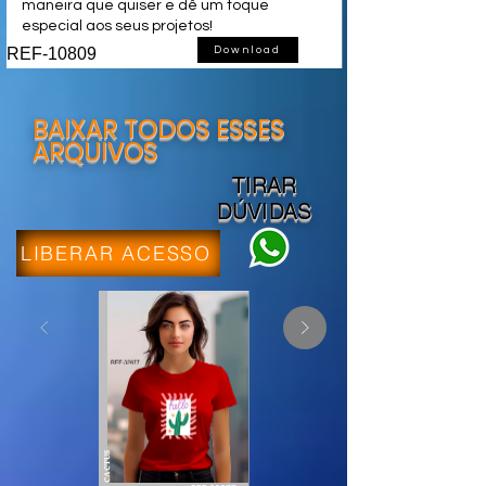
maneira que quiser e dê um toque
especial aos seus projetos!
REF-10809
Download
BAIXAR TODOS ESSES
ARQUIVOS
TIRAR
DÚVIDAS
LIBERAR ACESSO
CACTUS