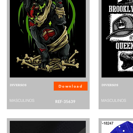
DIVERSOS
DIVERSOS
Download
MASCULINOS
MASCULINOS
REF-35639