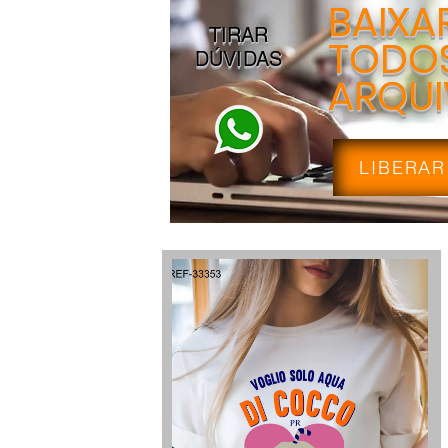
BAIXA
TIRAR
TODOS
DÚVIDAS
ARQU
LIBERAR