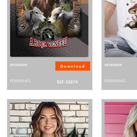
DIVERSOS
DIVERSOS
Download
FEMININAS
FEMININAS
REF-32874