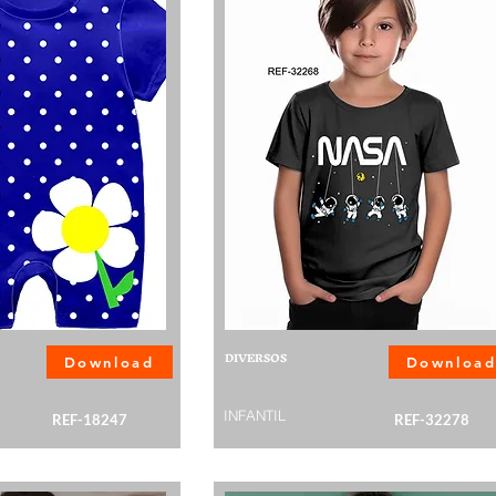
DIVERSOS
Download
Downloa
INFANTIL
REF-18247
REF-32278