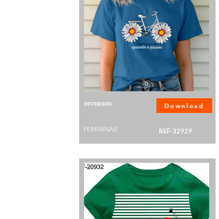
DIVERSOS
Download
FEMININAS
REF-32929