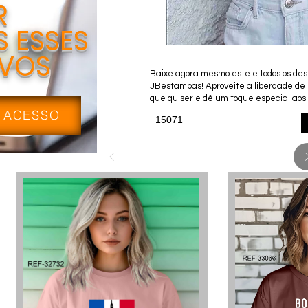
R
 ESSES
IVOS
Baixe agora mesmo este e todos os desi
JBestampas! Aproveite a liberdade de
que quiser e dê um toque especial aos 
 ACESSO
15071