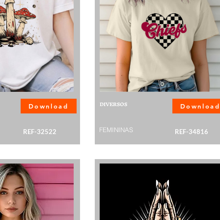
DIVERSOS
Download
Downloa
FEMININAS
REF-32522
REF-34816