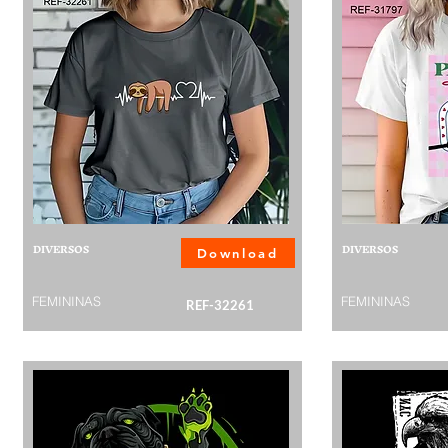
DIVERSOS
DIVERSOS
Download
FEMININAS
FEMININAS
REF-32261