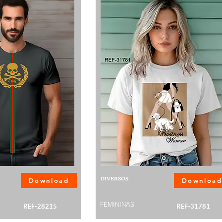
DIVERSOS
Download
Downloa
FEMININAS
REF-28215
REF-31781