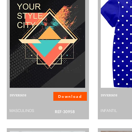
DIVERSOS
DIVERSOS
Download
MASCULINOS
INFANTIL
REF-30958