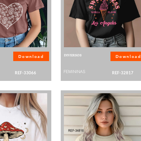
DIVERSOS
Download
Downloa
FEMININAS
REF-33066
REF-32817