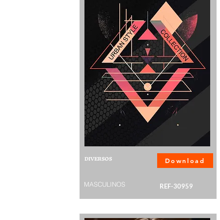
DIVERSOS
Download
MASCULINOS
REF-30959