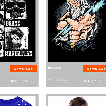
DIVERSOS
Download
Downloa
MASCULINOS
REF-35638
REF-35634