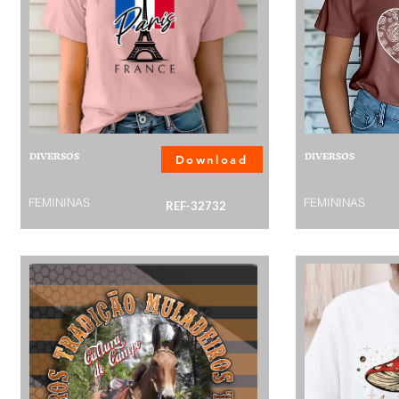
DIVERSOS
DIVERSOS
Download
FEMININAS
FEMININAS
REF-32732