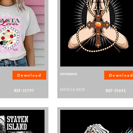
DIVERSOS
Download
Downloa
MASCULINOS
REF-31797
REF-35641