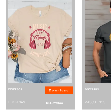
DIVERSOS
DIVERSOS
Download
FEMININAS
MASCULINOS
REF-29044