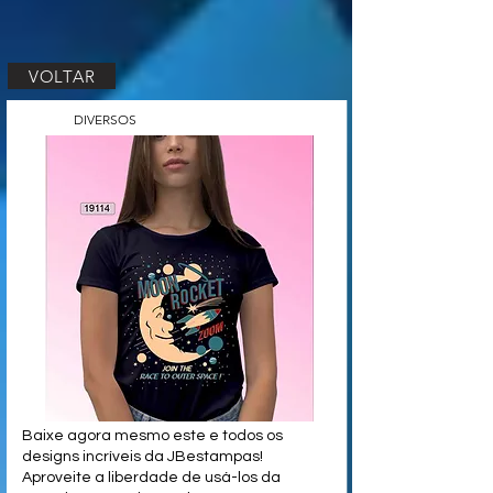
VOLTAR
DIVERSOS
Baixe agora mesmo este e todos os
designs incríveis da JBestampas!
Aproveite a liberdade de usá-los da