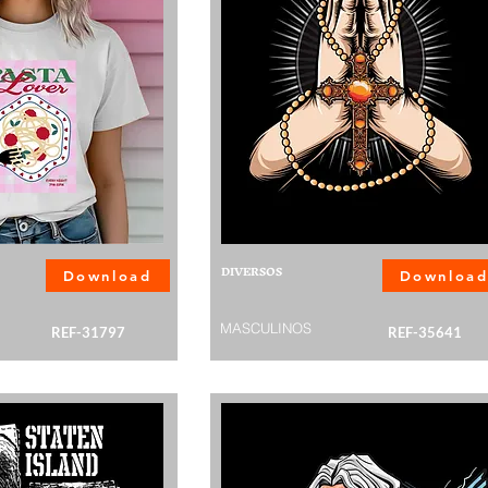
DIVERSOS
Download
Downloa
MASCULINOS
REF-31797
REF-35641