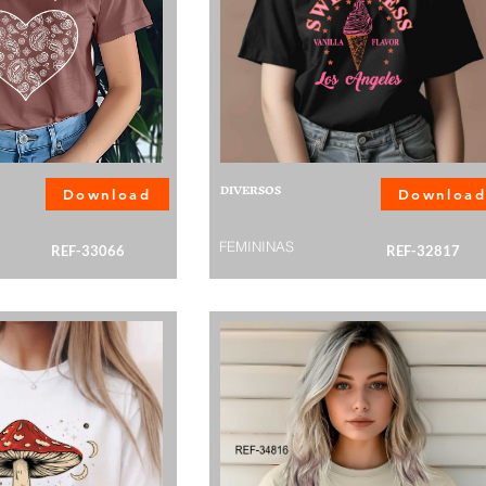
DIVERSOS
Download
Downloa
FEMININAS
REF-33066
REF-32817