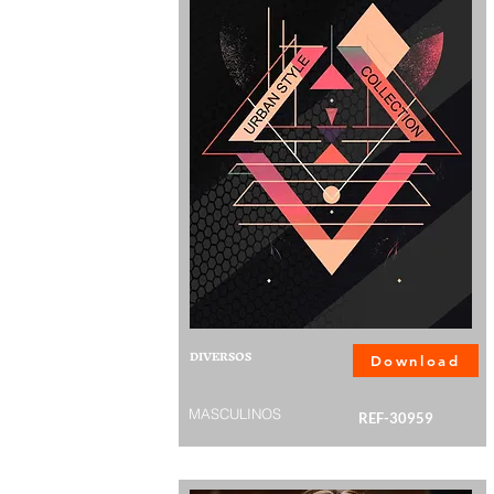
DIVERSOS
Download
MASCULINOS
REF-30959