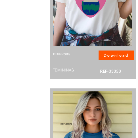
DIVERSOS
Download
FEMININAS
REF-33353