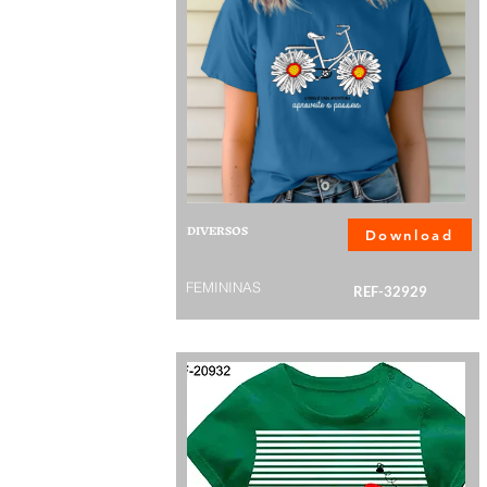
DIVERSOS
Download
FEMININAS
REF-32929