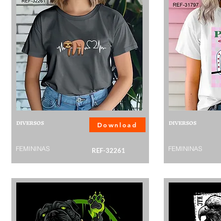
DIVERSOS
DIVERSOS
Download
FEMININAS
FEMININAS
REF-32261