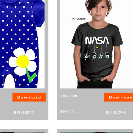
DIVERSOS
Download
Downloa
INFANTIL
REF-18247
REF-32278