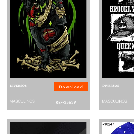
DIVERSOS
DIVERSOS
Download
MASCULINOS
MASCULINOS
REF-35639