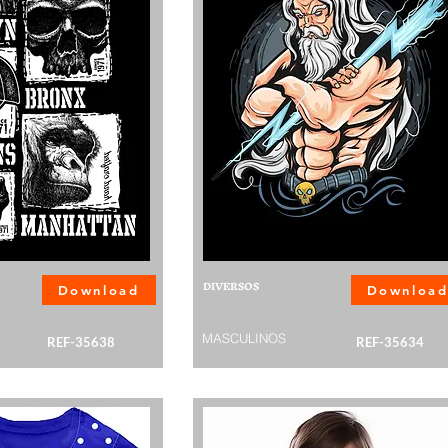
DIVERSOS
Download
Downloa
MASCULINOS
REF-35638
REF-35634