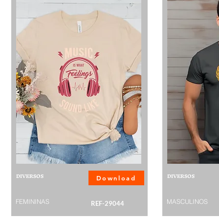
DIVERSOS
DIVERSOS
Download
FEMININAS
MASCULINOS
REF-29044