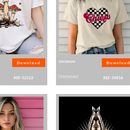
DIVERSOS
Download
Downloa
FEMININAS
REF-32522
REF-34816