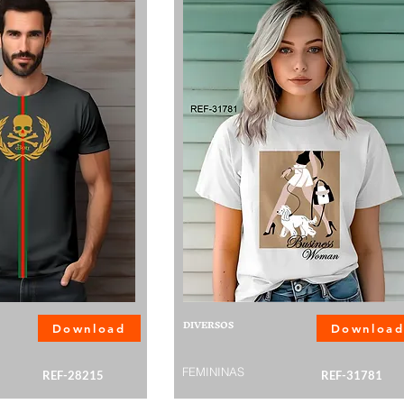
DIVERSOS
Download
Downloa
FEMININAS
REF-28215
REF-31781