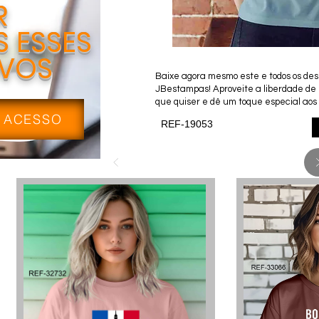
R
 ESSES
IVOS
Baixe agora mesmo este e todos os desi
JBestampas! Aproveite a liberdade de
que quiser e dê um toque especial aos 
 ACESSO
REF-19053