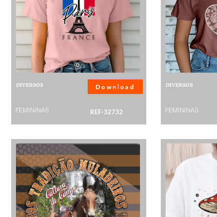
DIVERSOS
DIVERSOS
Download
FEMININAS
FEMININAS
REF-32732