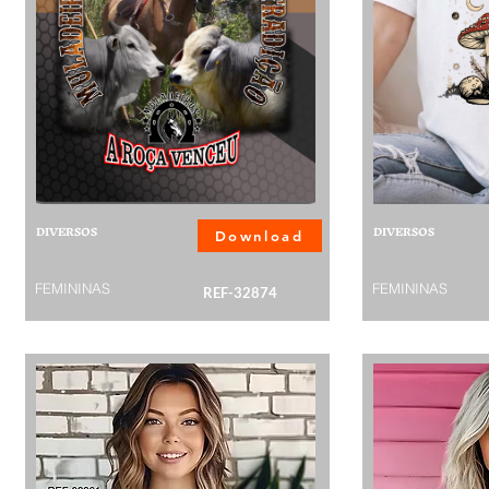
DIVERSOS
DIVERSOS
Download
FEMININAS
FEMININAS
REF-32874