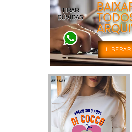
BAIXA
TIRAR
TODOS
DÚVIDAS
ARQU
LIBERAR