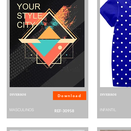
DIVERSOS
DIVERSOS
Download
MASCULINOS
INFANTIL
REF-30958