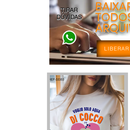
BAIXA
TIRAR
TODOS
DÚVIDAS
ARQU
LIBERAR