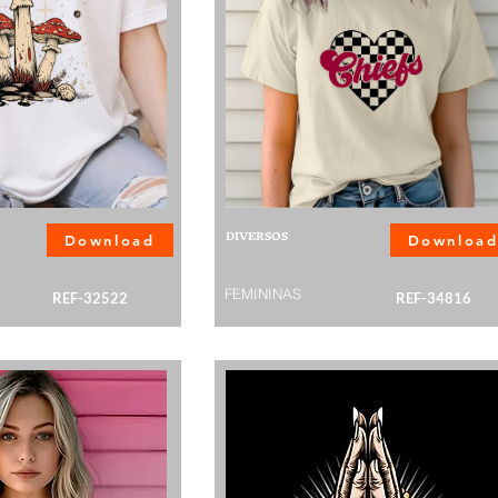
DIVERSOS
Download
Downloa
FEMININAS
REF-32522
REF-34816