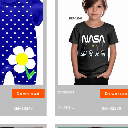
DIVERSOS
Download
Downloa
INFANTIL
REF-18247
REF-32278