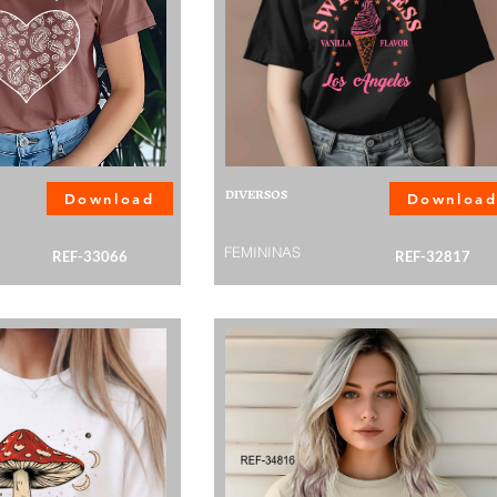
DIVERSOS
Download
Downloa
FEMININAS
REF-33066
REF-32817