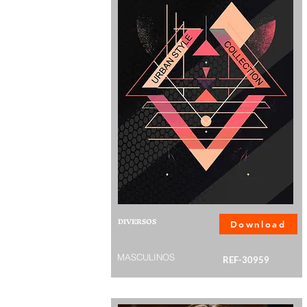
DIVERSOS
Download
MASCULINOS
REF-30959