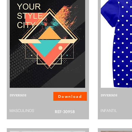
DIVERSOS
DIVERSOS
Download
MASCULINOS
INFANTIL
REF-30958