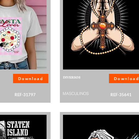
DIVERSOS
Download
Downloa
MASCULINOS
REF-31797
REF-35641