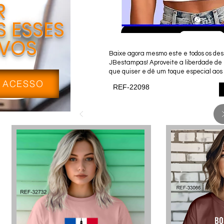
R
 ESSES
IVOS
Baixe agora mesmo este e todos os desi
JBestampas! Aproveite a liberdade de
que quiser e dê um toque especial aos 
 ACESSO
REF-22098