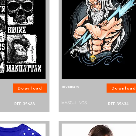
DIVERSOS
Download
Downloa
MASCULINOS
REF-35638
REF-35634