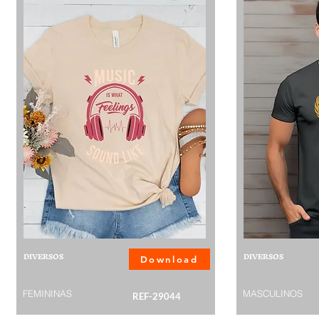
DIVERSOS
DIVERSOS
Download
FEMININAS
MASCULINOS
REF-29044