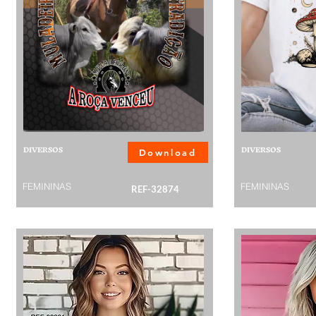
DIVERSOS
DIVERSOS
Download
FEMININAS
FEMININAS
REF-32874