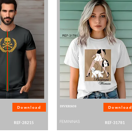
DIVERSOS
Download
Downloa
FEMININAS
REF-28215
REF-31781