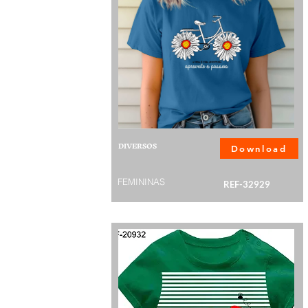
DIVERSOS
Download
FEMININAS
REF-32929