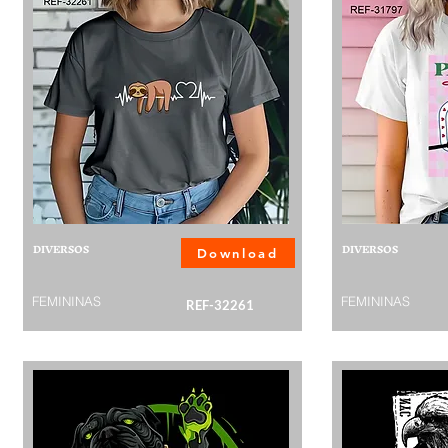
DIVERSOS
DIVERSOS
Download
FEMININAS
FEMININAS
REF-32261