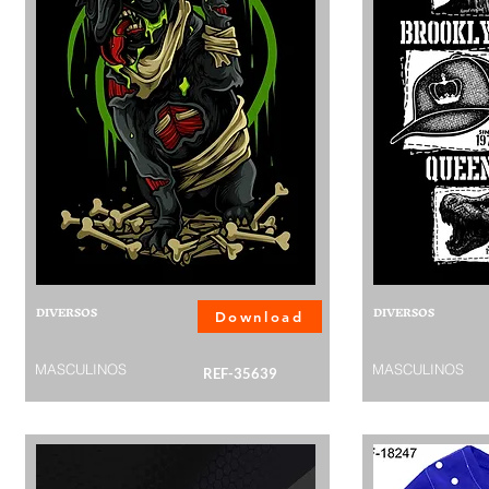
DIVERSOS
DIVERSOS
Download
MASCULINOS
MASCULINOS
REF-35639