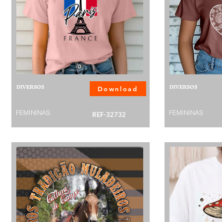
DIVERSOS
DIVERSOS
Download
FEMININAS
FEMININAS
REF-32732