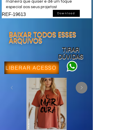
maneira que quiser e dê um toque
especial aos seus projetos!
REF-19613
Download
BAIXAR TODOS ESSES
ARQUIVOS
TIRAR
DÚVIDAS
LIBERAR ACESSO
ESCRITAS