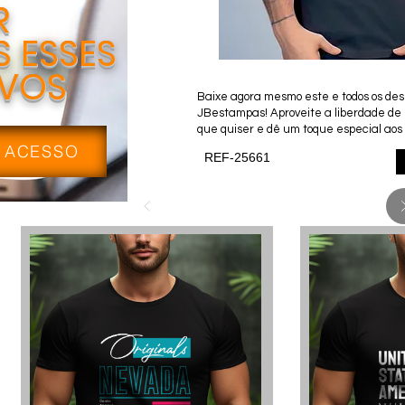
R
 ESSES
IVOS
Baixe agora mesmo este e todos os desi
JBestampas! Aproveite a liberdade de
que quiser e dê um toque especial aos 
 ACESSO
REF-25661