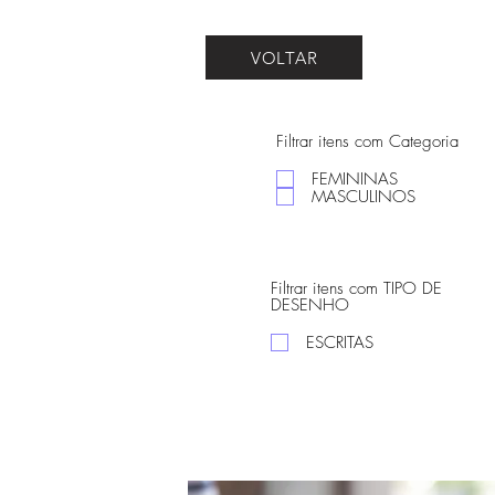
VOLTAR
Filtrar itens com Categoria
FEMININAS
MASCULINOS
Filtrar itens com TIPO DE
DESENHO
ESCRITAS