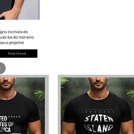
gns incríveis da
 usá-los da maneira
seus projetos!
Download