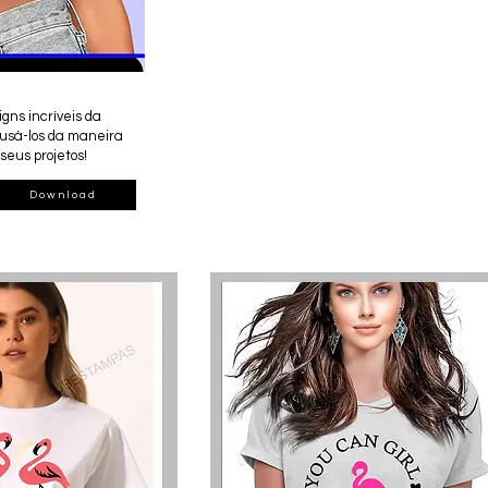
gns incríveis da
 usá-los da maneira
seus projetos!
Download