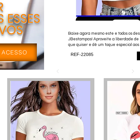
R
 ESSES
IVOS
Baixe agora mesmo este e todos os desi
JBestampas! Aproveite a liberdade de
que quiser e dê um toque especial aos 
 ACESSO
REF-22085