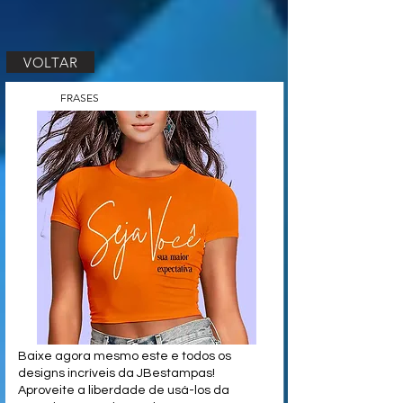
VOLTAR
FRASES
Baixe agora mesmo este e todos os
designs incríveis da JBestampas!
Aproveite a liberdade de usá-los da