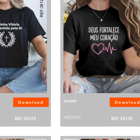
FRASES
Download
Downloa
INÉDITAS
REF-36123
REF-36138