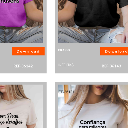
FRASES
Download
Downloa
INÉDITAS
REF-36142
REF-36143