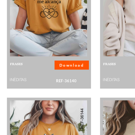
FRASES
FRASES
Download
INÉDITAS
INÉDITAS
REF-36140