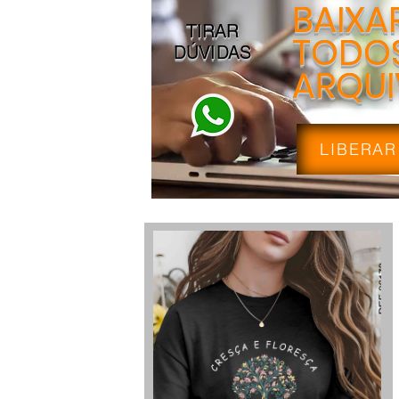
BAIXA
TIRAR
TODOS
DÚVIDAS
ARQU
LIBERAR