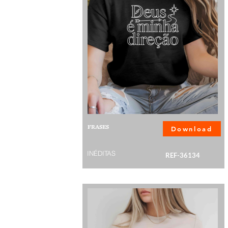
FRASES
Download
INÉDITAS
REF-36134