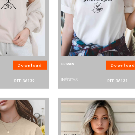
FRASES
Download
Downloa
INÉDITAS
REF-36139
REF-36131