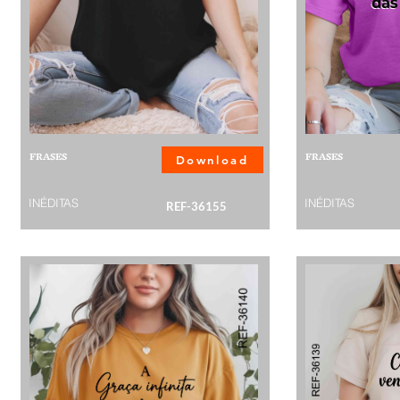
FRASES
FRASES
Download
INÉDITAS
INÉDITAS
REF-36155