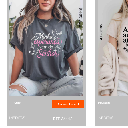
FRASES
FRASES
Download
INÉDITAS
INÉDITAS
REF-36116