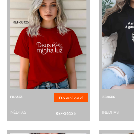
FRASES
FRASES
Download
INÉDITAS
INÉDITAS
REF-36125