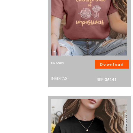
FRASES
Download
INÉDITAS
REF-36141