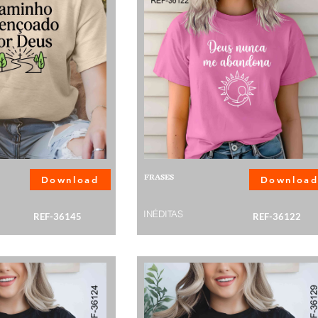
FRASES
Download
Downloa
INÉDITAS
REF-36145
REF-36122