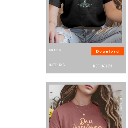
FRASES
Download
INÉDITAS
REF-36173