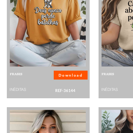
FRASES
FRASES
Download
INÉDITAS
INÉDITAS
REF-36144