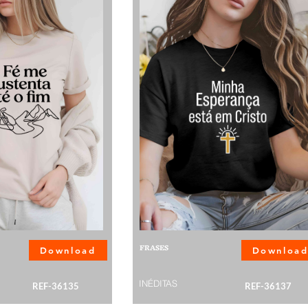
FRASES
Download
Downloa
INÉDITAS
REF-36135
REF-36137