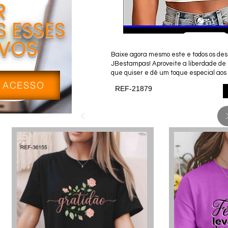
R
 ESSES
IVOS
Baixe agora mesmo este e todos os desi
JBestampas! Aproveite a liberdade de
que quiser e dê um toque especial aos 
 ACESSO
REF-21879