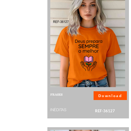
FRASES
Download
INÉDITAS
REF-36127