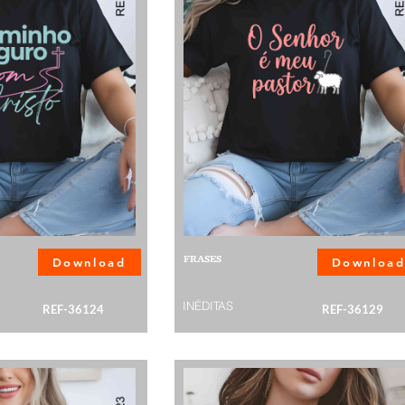
FRASES
Download
Downloa
INÉDITAS
REF-36124
REF-36129