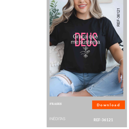
FRASES
Download
INÉDITAS
REF-36121