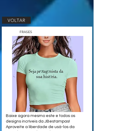
VOLTAR
FRASES
Baixe agora mesmo este e todos os
designs incríveis da JBestampas!
Aproveite a liberdade de usá-los da