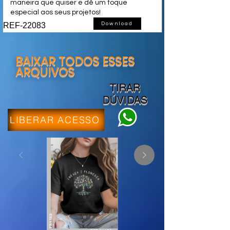
maneira que quiser e dê um toque
especial aos seus projetos!
REF-22083
Download
BAIXAR TODOS ESSES
ARQUIVOS
TIRAR
DÚVIDAS
LIBERAR ACESSO
FRASES