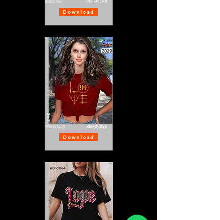
REF-36148
INÉDITAS
Download
LOVE
REF-20296
FEMININAS
Download