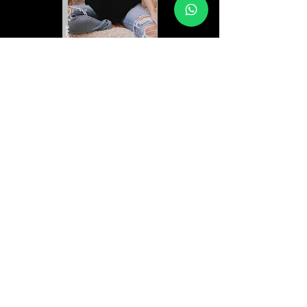
LOVE
REF-33994
FEMININAS
Download
LOVE
13545
FEMININAS
Download