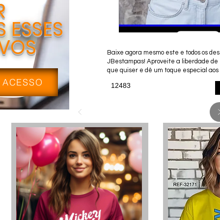
R
 ESSES
IVOS
Baixe agora mesmo este e todos os desi
JBestampas! Aproveite a liberdade de
que quiser e dê um toque especial aos 
 ACESSO
12483