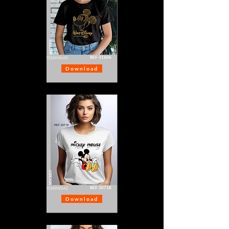
MICKEY
REF-31606
FEMININAS
Download
MICKEY
REF-30718
FEMININAS
Download