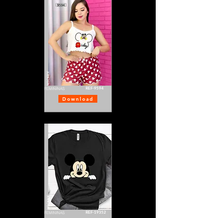
MICKEY
REF-9594
FEMININAS
Download
MICKEY
REF-19352
FEMININAS