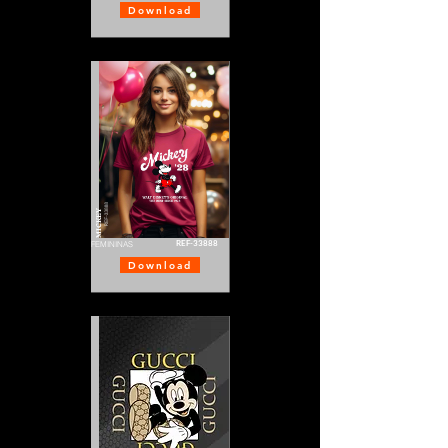
Download
MICKEY
REF-33888
FEMININAS
Download