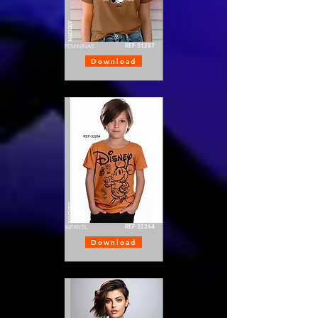
MICKEY
REF-31287
FEMININAS
Download
MICKEY
REF-32264
INFANTIL
Download