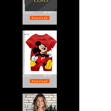
MICKEY
REF-26257
FEMININAS
Download
MICKEY
REF-122
INFANTIL
Download