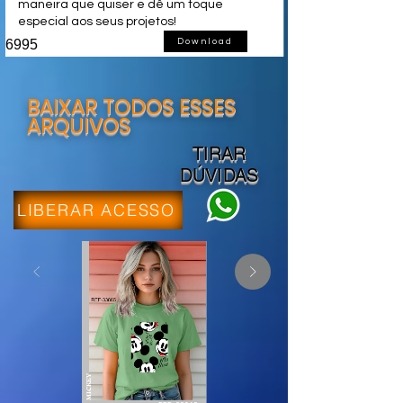
maneira que quiser e dê um toque
especial aos seus projetos!
6995
Download
BAIXAR TODOS ESSES
ARQUIVOS
TIRAR
DÚVIDAS
LIBERAR ACESSO
MICKEY