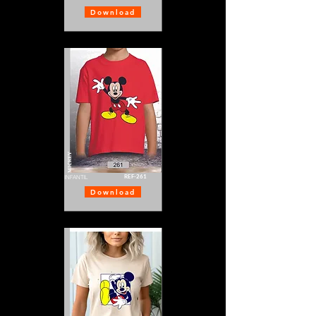
Download
MICKEY
REF-261
INFANTIL
Download