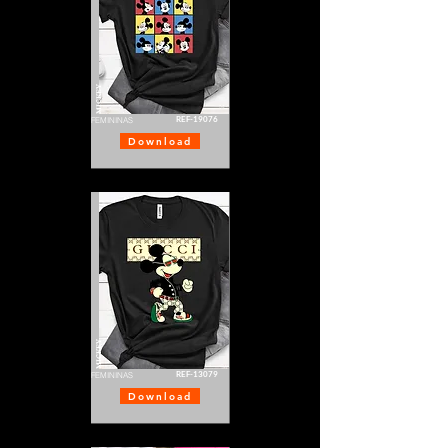
MICKEY
REF-19076
FEMININAS
Download
MICKEY
REF-13079
FEMININAS
Download