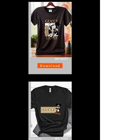
MICKEY
REF-26257
Download
MICKEY
REF-19416
FEMININAS