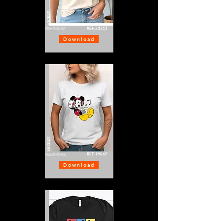
MICKEY
REF-23211
FEMININAS
Download
MICKEY
REF-19865
FEMININAS
Download