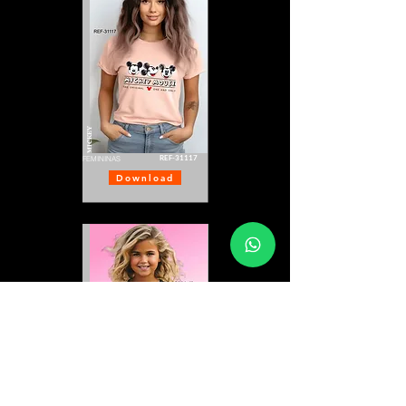
MICKEY
REF-31117
FEMININAS
Download
MICKEY
REF-31571
INFANTIL