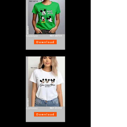
MICKEY
REF-30719
FEMININAS
Download
MICKEY
REF-31312
FEMININAS
Download