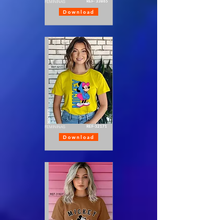
REF- 33865
FEMININAS
Download
MICKEY
REF-32171
FEMININAS
Download