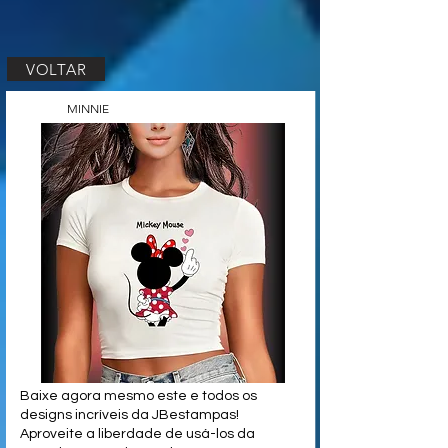
VOLTAR
MINNIE
Baixe agora mesmo este e todos os
designs incríveis da JBestampas!
Aproveite a liberdade de usá-los da