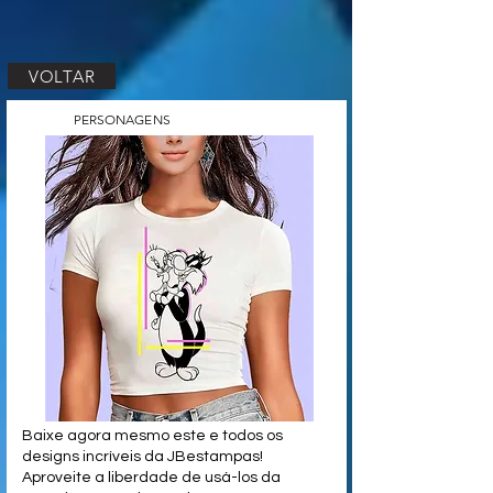
VOLTAR
PERSONAGENS
Baixe agora mesmo este e todos os
designs incríveis da JBestampas!
Aproveite a liberdade de usá-los da