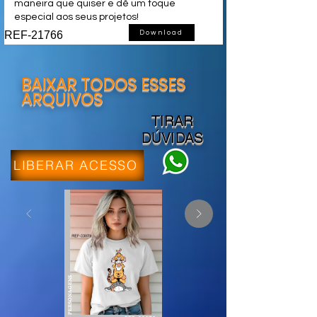
maneira que quiser e dê um toque
especial aos seus projetos!
REF-21766
Download
BAIXAR TODOS ESSES
ARQUIVOS
TIRAR
DÚVIDAS
LIBERAR ACESSO
PERSONAGENS