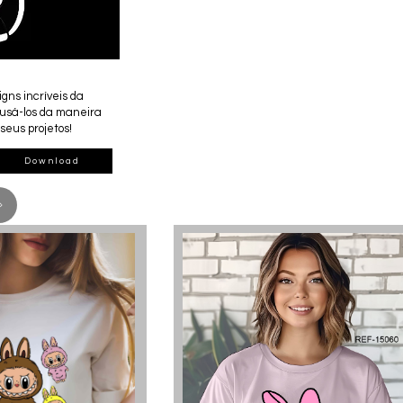
gns incríveis da
 usá-los da maneira
seus projetos!
Download