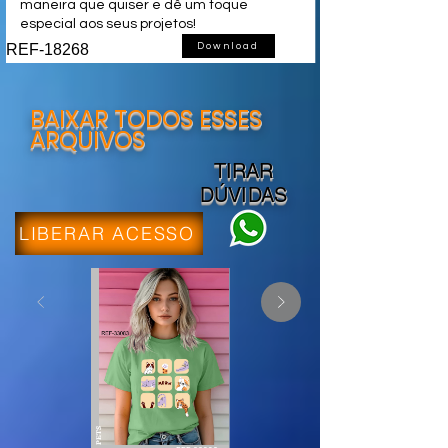
maneira que quiser e dê um toque
especial aos seus projetos!
REF-18268
Download
BAIXAR TODOS ESSES
ARQUIVOS
TIRAR
DÚVIDAS
LIBERAR ACESSO
PETS