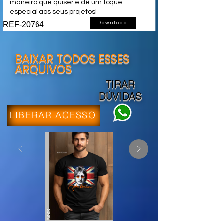
maneira que quiser e dê um toque
especial aos seus projetos!
REF-20764
Download
BAIXAR TODOS ESSES
ARQUIVOS
TIRAR
DÚVIDAS
LIBERAR ACESSO
ROCK