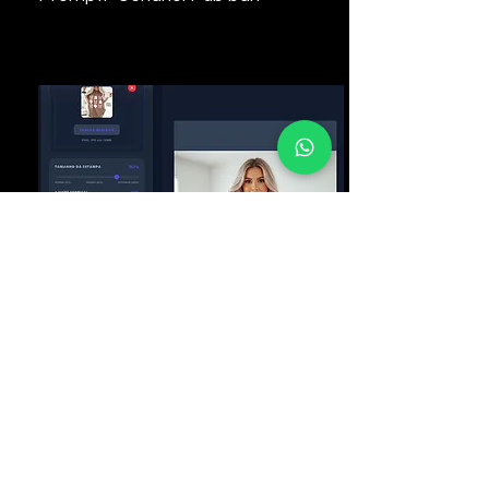
Envie uma foto de uma camisetaou
blusa, pode ser no corpo de uma
modelo ou só a camiseta com o
design, e mande gerar e a mágica