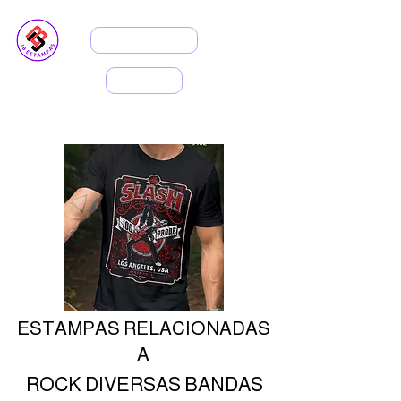
ASSINANTES
INÍCIO
Cabeçalho 5
ESTAMPAS RELACIONADAS
A
Cabeçalh
ROCK DIVERSAS BANDAS
o 5